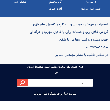
یرات و فروش ، موبایل و لپ تاپ و کنسول های بازی
ه اصلی
تماس با ما
همکاران ما
ش کالای برق و خدمات برقی با کادری مجرب و حرفه ای
اخبار
پرسش های متداول
پیشگامان
 مشاوره و ثبت سفارش با تلفن
ات شرکت
گالری تصاویر
مهندسین مشاور
093528581
باره ما
گالری فیلم
معرفی تیم
تماس باشید با تشکر مهندس سنایی
نداز شرکت
گالری صوت
همه حقوق برای سایت مولتی استور محفوظ است .
1402