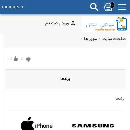
0
radunity.ir
ورود
ثبت نام
/
فحات سایت
مجوز ها
)
0
(
)
0
(
برندها
رندها