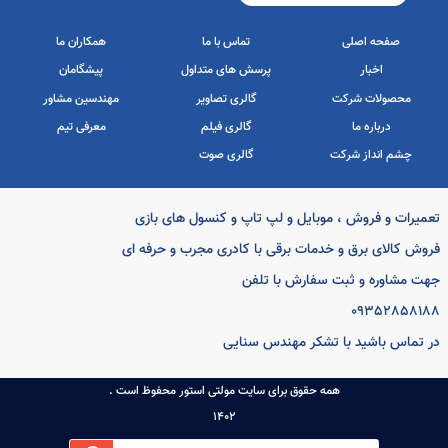
ه اصلی
تماس با ما
همکاران ما
یرات و فروش ، موبایل و لپ تاپ و کنسول های بازی
اخبار
پرسش های متداول
پیشگامان
ش کالای برق و خدمات برقی با کادری مجرب و حرفه ای
ات شرکت
گالری تصاویر
مهندسین مشاور
 مشاوره و ثبت سفارش با تلفن
باره ما
گالری فیلم
معرفی تیم
093528581
نداز شرکت
گالری صوت
تماس باشید با تشکر مهندس سنایی