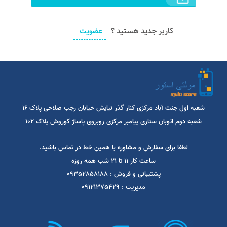
به حساب کاربری خود وارد شوید
کاربر جدید هستید ؟
عضویت
شعبه اول جنت آباد مرکزی کنار گذر نیایش خیابان رجب صلاحی پلاک 16
شعبه دوم اتوبان ستاری پیامبر مرکزی روبروی پاساژ کوروش پلاک 102
لطفا برای سفارش و مشاوره با همین خط در تماس باشید.
ساعت کار 11 تا 21 شب همه روزه
پشتیبانی و فروش : 09352858188
مدیریت : 09121375429